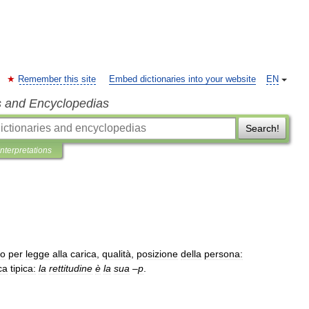
Remember this site
Embed dictionaries into your website
EN
s and Encyclopedias
Search!
Interpretations
so
per
legge
alla
carica
,
qualità
,
posizione
della
persona:
ca
tipica:
la
rettitudine
è
la
sua
–
p
.