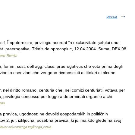
presa
Împuternicire, privilegiu acordat în exclusivitate şefului unui
, lat. praerogativa. Trimis de oprocopiuc, 12.04.2004. Sursa: DEX 98
ionar Român
va, femm. sost. dell agg. class. praerogativus che vota prima degli
ribuzioni o esenzioni che vengono riconosciuti ai titolari di alcune
r. nel diritto romano, centuria che, nei comizi centuriati, votava per
a, privilegio concesso per legge a determinati organi o a chi
iano
a pravica, ugodnost: ne dovoliti gospodarskih in političnih
ov 2. jur. izključna, posebna pravica, ki jo ima kdo glede na svoj
lovar slovenskega knjižnega jezika