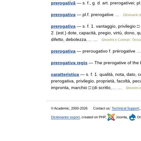
prerogatívã
— s. f., g. d. art. prerogatívei;
prerogativa
— pl.f. prerogative …
Dizionario d
prerogativa
— s. f. 1. vantaggio, privilegio □
2. (est.) dote, capacità, pregio, virtù, dono, q
difetto, debolezza.… …
Sinonimi e Contrari. Terza
prerogativa
— prerougativo f. prérogative
prerogativa regis
— The prerogative of th
caratteristica
— s. f. 1. qualità, nota, dato, c
prerogativa, privilegio, proprietà, facoltà, pecu
impronta, marchio □ (di scritto,… …
Sinonimi e
© Academic, 2000-2026
Contact us:
Technical Support
,
Dictionaries export
, created on PHP,
Joomla,
Dr