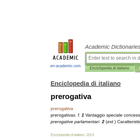
Academic Dictionarie
en-academic.com
Enciclopedia di italiano
Enciclopedia di italiano
prerogativa
prerogativa
prerogativa
s
.
f
.
1
Vantaggio
speciale
conces
prerogative
parlamentari
.
2
(
est
.
)
Caratteristi
Enciclopedia
di
italiano
.
2013
.