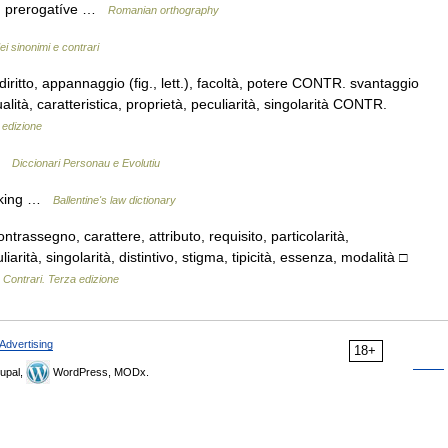
 pl. prerogatíve …
Romanian orthography
ei sinonimi e contrari
 diritto, appannaggio (fig., lett.), facoltà, potere CONTR. svantaggio
ualità, caratteristica, proprietà, peculiarità, singolarità CONTR.
 edizione
 …
Diccionari Personau e Evolutiu
e king …
Ballentine's law dictionary
ontrassegno, carattere, attributo, requisito, particolarità,
liarità, singolarità, distintivo, stigma, tipicità, essenza, modalità □
 Contrari. Terza edizione
Advertising
18+
upal,
WordPress, MODx.