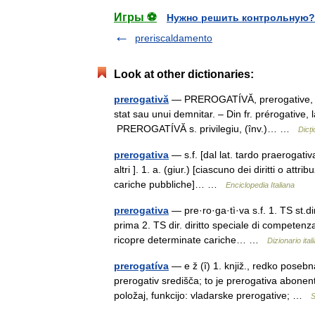
Игры ⚽
Нужно решить контрольную?
preriscaldamento
Look at other dictionaries:
prerogativă
— PREROGATÍVĂ, prerogative, s.f. 
stat sau unui demnitar. – Din fr. prérogative
PREROGATÍVĂ s. privilegiu, (înv.)… …
Dicț
prerogativa
— s.f. [dal lat. tardo praerogati
altri ]. 1. a. (giur.) [ciascuno dei diritti o att
cariche pubbliche]… …
Enciclopedia Italiana
prerogativa
— pre·ro·ga·tì·va s.f. 1. TS st.di
prima 2. TS dir. diritto speciale di competenz
ricopre determinate cariche… …
Dizionario ital
prerogatíva
— e ž (ȋ) 1. knjiž., redko posebn
prerogativ središča; to je prerogativa abonent
položaj, funkcijo: vladarske prerogative; …
S